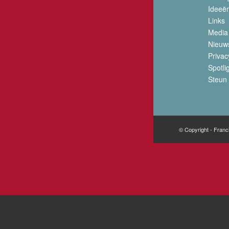
Ideeë
Links
Media
Nieuw
Privac
Spotli
Steun 
© Copyright - Franc