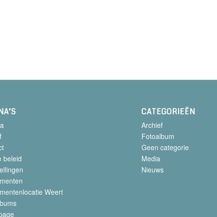
NA’S
CATEGORIEËN
a
Archief
f
Fotoalbum
ct
Geen categorie
 beleid
Media
ellingen
Nieuws
menten
mentenlocatie Weert
lbums
page