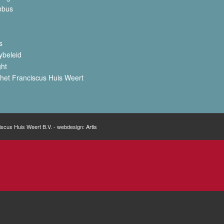
nbus
s
ybeleid
ght
het Franciscus Huis Weert
iscus Huis Weert B.V. - webdesign:
Artis