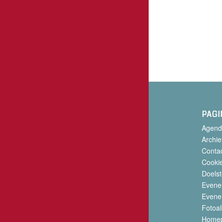
PAGI
Agend
Archie
Conta
Cookie
Doelst
Evene
Evene
Fotoa
Home