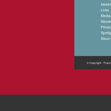
Ideeë
Links
Media
Nieuw
Privac
Spotli
Steun 
© Copyright - Franc