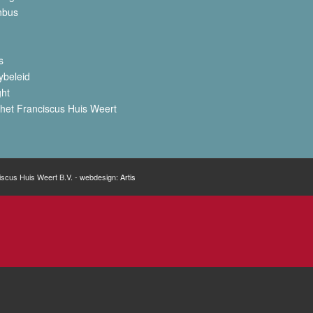
nbus
s
ybeleid
ght
het Franciscus Huis Weert
iscus Huis Weert B.V. - webdesign:
Artis