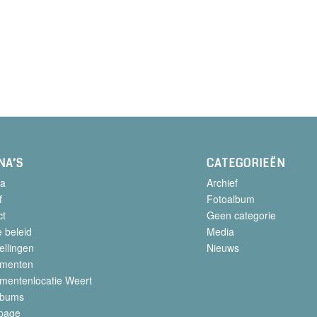
NA’S
CATEGORIEËN
a
Archief
f
Fotoalbum
ct
Geen categorie
 beleid
Media
ellingen
Nieuws
menten
mentenlocatie Weert
lbums
page