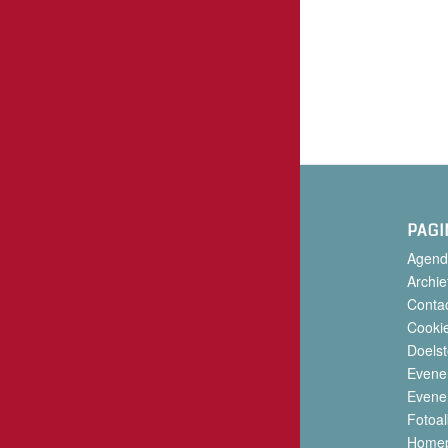
PAGI
Agend
Archie
Conta
Cookie
Doelst
Evene
Evene
Fotoa
Home