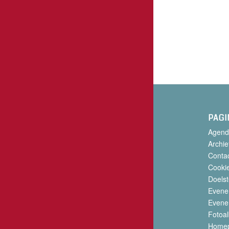
PAGI
Agend
Archie
Conta
Cookie
Doelst
Evene
Evene
Fotoa
Home