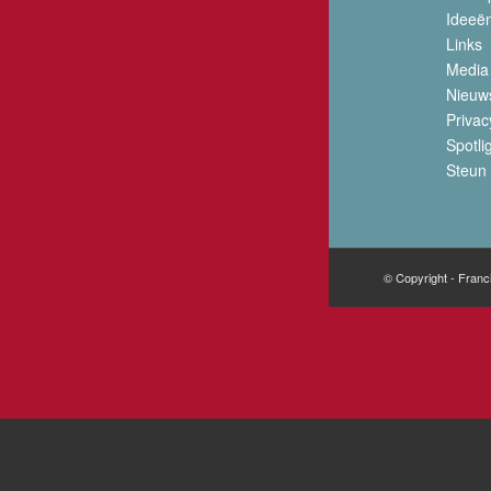
Ideeë
Links
Media
Nieuw
Privac
Spotli
Steun 
© Copyright - Franc