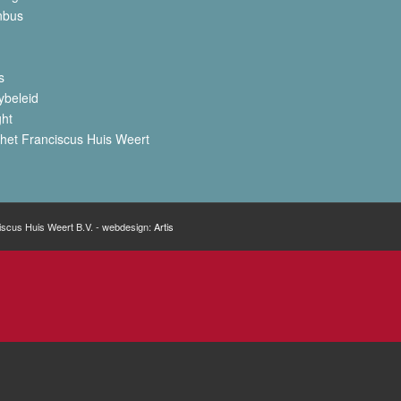
nbus
s
ybeleid
ght
het Franciscus Huis Weert
iscus Huis Weert B.V. - webdesign:
Artis