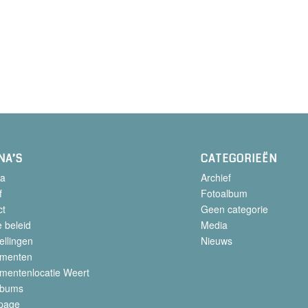
NA’S
CATEGORIEËN
a
Archief
f
Fotoalbum
ct
Geen categorie
 beleid
Media
ellingen
Nieuws
menten
mentenlocatie Weert
lbums
page