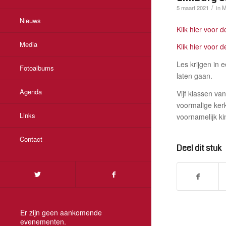
/
5 maart 2021
in
M
Nieuws
Klik hier voor 
Media
Klik hier voor d
Les krijgen in 
Fotoalbums
laten gaan.
Agenda
Vijf klassen v
voormalige kerk
Links
voornamelijk k
Contact
Deel dit stuk
Er zijn geen aankomende
evenementen.