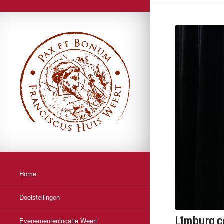
Home
Doelstellingen
L1mburg ce
Evenementenlocatie Weert