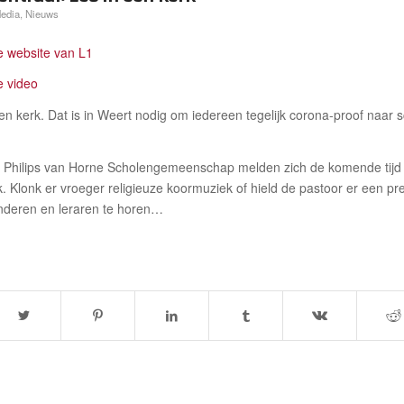
edia
,
Nieuws
de website van L1
e video
een kerk. Dat is in Weert nodig om iedereen tegelijk corona-proof naar 
an Philips van Horne Scholengemeenschap melden zich de komende tijd
. Klonk er vroeger religieuze koormuziek of hield de pastoor er een pr
inderen en leraren te horen…