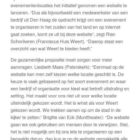
evenementenlocaties het initiatief genomen een website te
lanceren. “Dus als bijvoorbeeld een medewerkster van een
bedrijf uit Den Haag de opdracht krijgt om een evenement
te organiseren in het zuiden van het land en op internet
gaat zoeken, komt ze uit bij deze website”, zegt Rian
Schonkeren (Franciscus Huis Weert). “Daarop staat een
overzicht van wat Weert te bieden heeft.”
De gezamenlijke propositie moet zorgen voor meer
aanvragen. Liesbeth Maes (Paterskerk): “Eenmaal op de
website kan men zelf kiezen welke locatie geschikt is. De
keuze is vaak gebaseerd op het soort evenement en waar
een bedrijf of organisatie voor kiest wat betreft uitstraling en
setting. Het maakt voor ons niet uit voor welke locatie
uiteindelijk gekozen wordt. Het is winst als voor Weert
gekozen wordt. We trekken samen op om de stad in de
kijker te zetten.” Brigitte van Eck (Munttheater): “De website
gaan we ook gebruiken om mensen door te verwijzen. Stel,
het is niet mogelijk om bij ons iets te organiseren op een
bepaalde datum, dan kun je op de website gemakkelijk alle