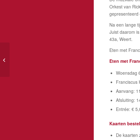
Orkest van Rick
gepresenteerd 
Na een lange t
Juist daarom is
43a, Weert.
Eten met Franci
19 september Cultureel
Lint – Percussion
Eten met Fran
Friends in het FHW
Woensdag 6
Franciscus 
Aanvang: 11
Afsluiting: 
Entrée: € 5
Kaarten bestel
De kaarten 