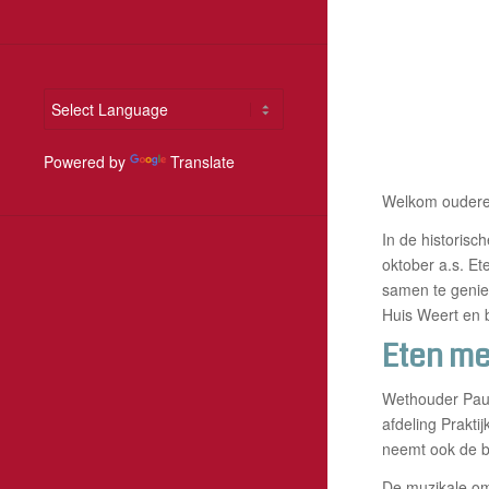
Powered by
Translate
Welkom ouderen
In de historis
oktober a.s. Et
samen te geniet
Huis Weert en 
Eten me
Wethouder Paul
afdeling Prakti
neemt ook de b
De muzikale om