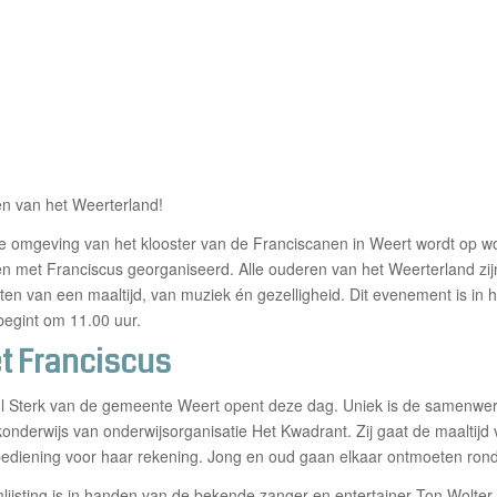
 van het Weerterland!
che omgeving van het klooster van de Franciscanen in Weert wordt op 
en met Franciscus georganiseerd. Alle ouderen van het Weerterland zi
en van een maaltijd, van muziek én gezelligheid. Dit evenement is in 
begint om 11.00 uur.
t Franciscus
 Sterk van de gemeente Weert opent deze dag. Uniek is de samenwer
jkonderwijs van onderwijsorganisatie Het Kwadrant. Zij gaat de maaltijd
ediening voor haar rekening. Jong en oud gaan elkaar ontmoeten rond 
lijsting is in handen van de bekende zanger en entertainer Ton Wolter