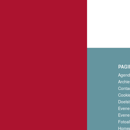
PAGI
Agend
Archie
Conta
Cookie
Doelst
Evene
Evene
Fotoa
Home