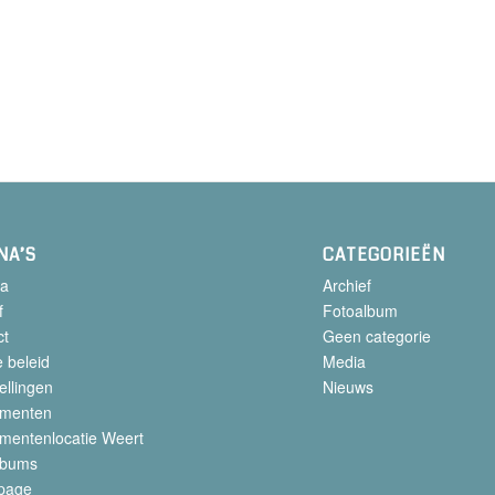
NA’S
CATEGORIEËN
a
Archief
f
Fotoalbum
ct
Geen categorie
 beleid
Media
ellingen
Nieuws
menten
mentenlocatie Weert
lbums
page