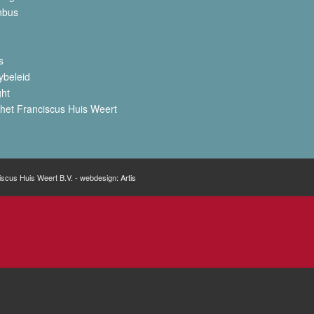
nbus
s
ybeleid
ght
het Franciscus Huis Weert
iscus Huis Weert B.V. - webdesign:
Artis