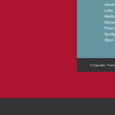
Ideeë
Links
Media
Nieuw
Privac
Spotli
Steun 
© Copyright - Franc